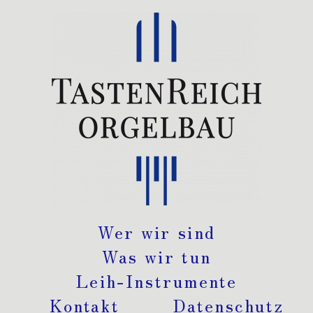
Wer wir sind
Was wir tun
Leih-Instrumente
Kontakt
Datenschutz