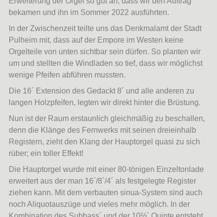
Erweiterung der Orgel so gut an, dass wir den Auftrag
bekamen und ihn im Sommer 2022 ausführten.
In der Zwischenzeit teilte uns das Denkmalamt der Stadt
Pulheim mit, dass auf der Empore im Westen keine
Orgelteile von unten sichtbar sein dürfen. So planten wir
um und stellten die Windladen so tief, dass wir möglichst
wenige Pfeifen abführen mussten.
Die 16´ Extension des Gedackt 8´ und alle anderen zu
langen Holzpfeifen, legten wir direkt hinter die Brüstung.
Nun ist der Raum erstaunlich gleichmäßig zu beschallen,
denn die Klänge des Fernwerks mit seinen dreieinhalb
Registern, zieht den Klang der Hauptorgel quasi zu sich
rüber; ein toller Effekt!
Die Hauptorgel wurde mit einer 80-tönigen Einzeltonlade
erweitert aus der man 16´/8´/4´ als festgelegte Register
ziehen kann. Mit dem verbauten sinua-System sind auch
noch Aliquotauszüge und vieles mehr möglich. In der
Kombination des Subbass´ und der 10⅔´ Quinte entsteht