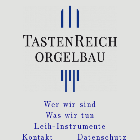
Wer wir sind
Was wir tun
Leih-Instrumente
Kontakt
Datenschutz