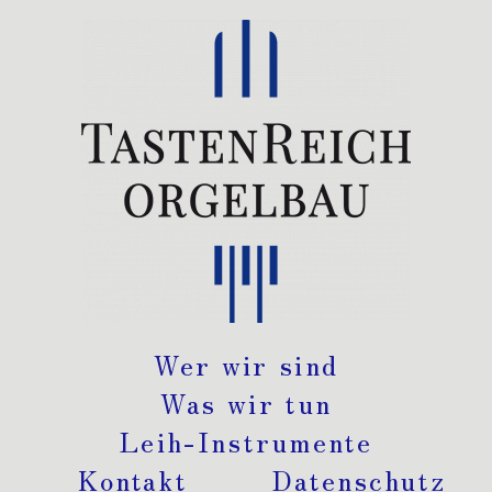
Wer wir sind
Was wir tun
Leih-Instrumente
Kontakt
Datenschutz